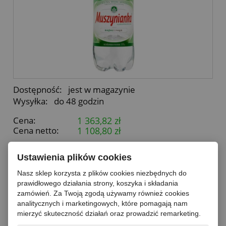
Dostępność:
jest w magazynie
Wysyłka:
do 48 godzin
Cena:
1 363,82 zł
Cena netto:
1 108,80 zł
+ Kaucja PET 0,50 zł ×
504
butelek =
252,00 zł
Ustawienia plików cookies
504
Nasz sklep korzysta z plików cookies niezbędnych do
prawidłowego działania strony, koszyka i składania
zamówień. Za Twoją zgodą używamy również cookies
paleta
analitycznych i marketingowych, które pomagają nam
mierzyć skuteczność działań oraz prowadzić remarketing.
do koszyka