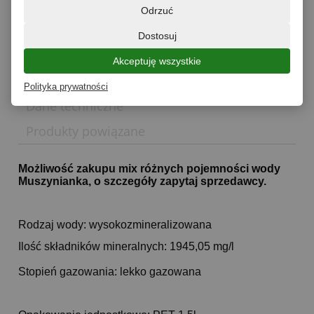
dodaj do przechowalni
Odrzuć
zapytaj o produkt
poleć znajomemu
Dostosuj
Akceptuję wszystkie
Opis
Polityka prywatności
Dane techniczne
Produkty powiązane
Możliwość zakupu mix różnych pojemności wody
Muszynianka, o szczegóły zapytaj sprzedawcy.
Rodzaj wody: wysokozmineralizowana
Ilość składników mineralnych: 1945,05 mg/l
Stopień gazowania: lekko gazowana