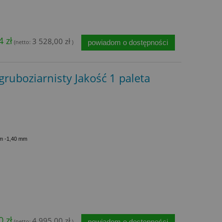
4 zł
3 528,00 zł
powiadom o dostępności
(netto:
)
gruboziarnisty Jakość 1 paleta
mm -1,40 mm
0 zł
4 995,00 zł
powiadom o dostępności
(netto:
)