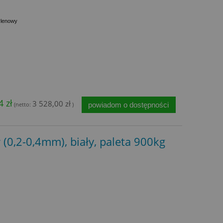
ylenowy
4 zł
3 528,00 zł
powiadom o dostępności
(netto:
)
(0,2-0,4mm), biały, paleta 900kg