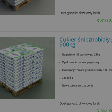
Dostępność:
chwilowy brak
3 810,2
Cukier śnieżnobiały 
900kg
Na palecie: 36 worków po 25kg
Opakowanie: worek papierowy
Granulacja: cukier gruboziarnisty 1,00 
Jakość 1
Nowa paleta euro w cenie
Dostępność:
chwilowy brak
5 394,6