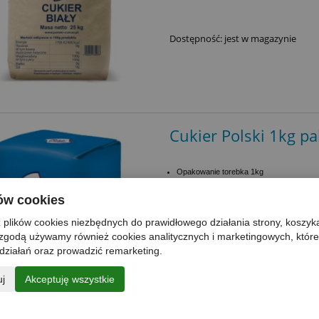
Dostępność:
jest w magazynie
Cukier Polski 1kg pa
Opakowanie torebka 1kg
Na palecie: 960 szt
ków cookies
Paleta euro w cenie
 plików cookies niezbędnych do prawidłowego działania strony, koszyka
zgodą używamy również cookies analitycznych i marketingowych, któ
działań oraz prowadzić remarketing.
Dostępność:
chwilowy brak
uj
Akceptuję wszystkie
2 747,5