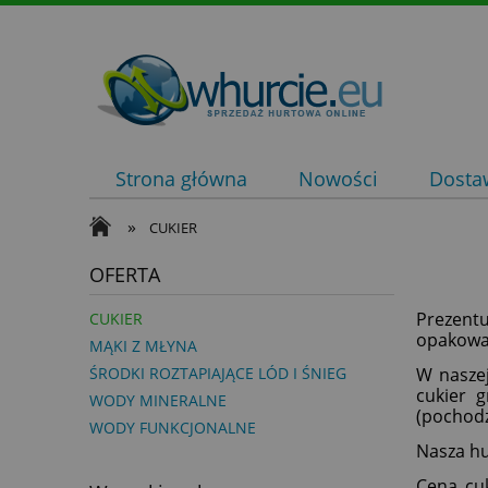
Strona główna
Nowości
Dostaw
»
CUKIER
OFERTA
Prezent
CUKIER
opakowa
MĄKI Z MŁYNA
ŚRODKI ROZTAPIAJĄCE LÓD I ŚNIEG
W naszej
cukier g
WODY MINERALNE
(pochodz
WODY FUNKCJONALNE
Nasza hu
Cena cuk