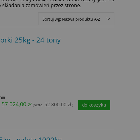
o składania zamówień przez stronę.
Sortuj wg:
Nazwa produktu A-Z
worki 25kg - 24 tony
nie
57 024,00 zł
52 800,00 zł
do koszyka
(netto:
)
25kg - paleta 1000kg