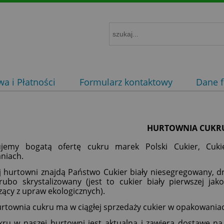
a i Płatności
Formularz kontaktowy
Dane f
HURTOWNIA CUKR
ujemy bogatą ofertę cukru marek Polski Cukier, Cuki
niach.
 hurtowni znajdą Państwo Cukier biały niesegregowany, dr
rubo skrystalizowany (jest to cukier biały pierwszej jakoś
ący z upraw ekologicznych).
rtownia cukru ma w ciągłej sprzedaży cukier w opakowaniach
ru w naszej hurtowni jest aktualna i zawiera dostawę na t