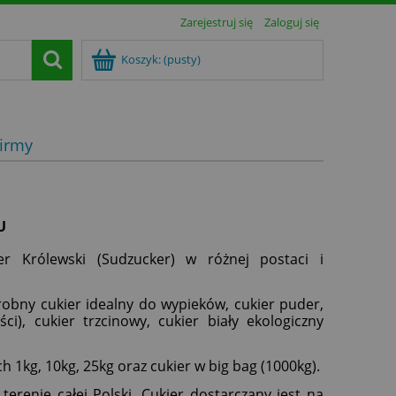
Zarejestruj się
Zaloguj się
Koszyk:
(pusty)
irmy
U
er Królewski (Sudzucker) w różnej postaci i
obny cukier idealny do wypieków, cukier puder,
ci), cukier trzcinowy, cukier biały ekologiczny
 1kg, 10kg, 25kg oraz cukier w big bag (1000kg).
erenie całej Polski. Cukier dostarczany jest na