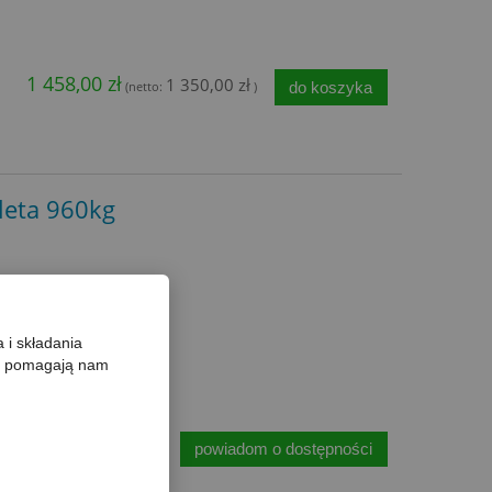
1 458,00 zł
1 350,00 zł
do koszyka
(netto:
)
leta 960kg
 i składania
re pomagają nam
2 zł
2 544,00 zł
powiadom o dostępności
(netto:
)