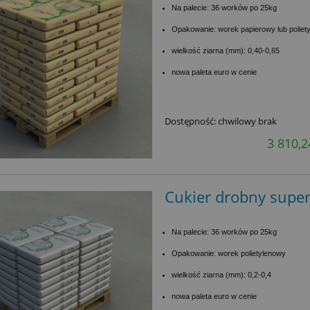
Na palecie: 36 worków po 25kg
Opakowanie: worek papierowy lub poliet
wielkość ziarna (mm): 0,40-0,65
nowa paleta euro w cenie
Dostępność:
chwilowy brak
3 810,2
Cukier drobny super 
Na palecie: 36 worków po 25kg
Opakowanie: worek polietylenowy
wielkość ziarna (mm): 0,2-0,4
nowa paleta euro w cenie