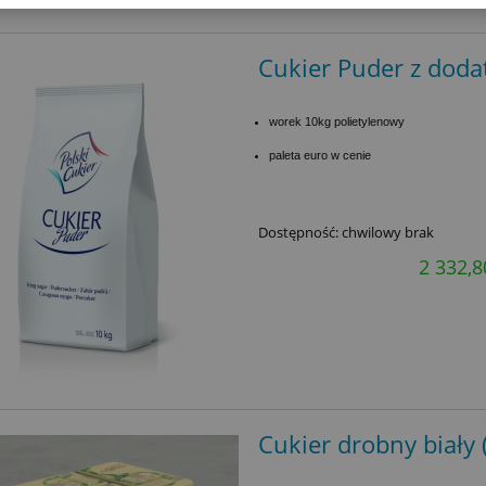
Cukier Puder z doda
worek 10kg polietylenowy
paleta euro w cenie
Dostępność:
chwilowy brak
2 332,8
Cukier drobny biały