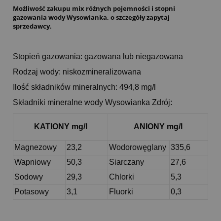
Możliwość zakupu mix różnych pojemności i stopni
gazowania wody Wysowianka, o szczegóły zapytaj
sprzedawcy.
Stopień gazowania: gazowana lub niegazowana
Rodzaj wody: niskozmineralizowana
Ilość składników mineralnych: 494,8 mg/l
Składniki mineralne wody Wysowianka Zdrój:
KATIONY mg/l
ANIONY mg/l
Magnezowy
23,2
Wodorowęglany
335,6
Wapniowy
50,3
Siarczany
27,6
Sodowy
29,3
Chlorki
5,3
Potasowy
3,1
Fluorki
0,3