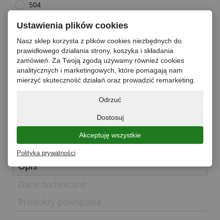
504
Ustawienia plików cookies
*
Stopień gazowania:
Nasz sklep korzysta z plików cookies niezbędnych do
prawidłowego działania strony, koszyka i składania
zamówień. Za Twoją zgodą używamy również cookies
analitycznych i marketingowych, które pomagają nam
paleta
mierzyć skuteczność działań oraz prowadzić remarketing.
do koszyka
Odrzuć
*
- Pole wymagane
dodaj do przechowalni
Dostosuj
zapytaj o produkt
poleć znajomemu
Akceptuję wszystkie
Polityka prywatności
Opis
Dane techniczne
Produkty powiązane