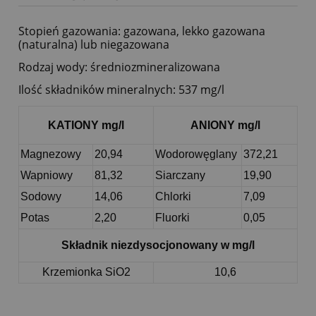
Stopień gazowania: gazowana, lekko gazowana
(naturalna) lub niegazowana
Rodzaj wody: średniozmineralizowana
Ilość składników mineralnych: 537 mg/l
KATIONY mg/l
ANIONY mg/l
Magnezowy
20,94
Wodorowęglany
372,21
Wapniowy
81,32
Siarczany
19,90
Sodowy
14,06
Chlorki
7,09
Potas
2,20
Fluorki
0,05
Składnik niezdysocjonowany w mg/l
Krzemionka SiO2
10,6