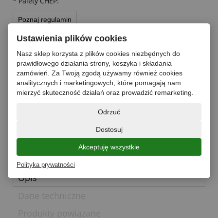
*
Palety CHEP:
Poznaj regulamin
Ustawienia plików cookies
*
Stopień gazowania:
Nasz sklep korzysta z plików cookies niezbędnych do
prawidłowego działania strony, koszyka i składania
zamówień. Za Twoją zgodą używamy również cookies
analitycznych i marketingowych, które pomagają nam
paleta
mierzyć skuteczność działań oraz prowadzić remarketing.
do koszyka
Odrzuć
*
- Pole wymagane
dodaj do przechowalni
Dostosuj
zapytaj o produkt
poleć znajomemu
Akceptuję wszystkie
Polityka prywatności
Opis
Dane techniczne
Produkty powiązane