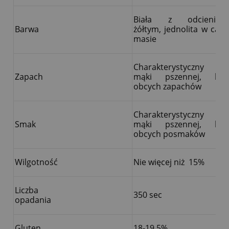
Biała z odcieniem
Barwa
żółtym, jednolita w całej
masie
Charakterystyczny dla
Zapach
mąki pszennej, bez
obcych zapachów
Charakterystyczny dla
Smak
mąki pszennej, bez
obcych posmaków
Wilgotność
Nie więcej niż 15%
Liczba
350 sec
opadania
Gluten
18-19,5%