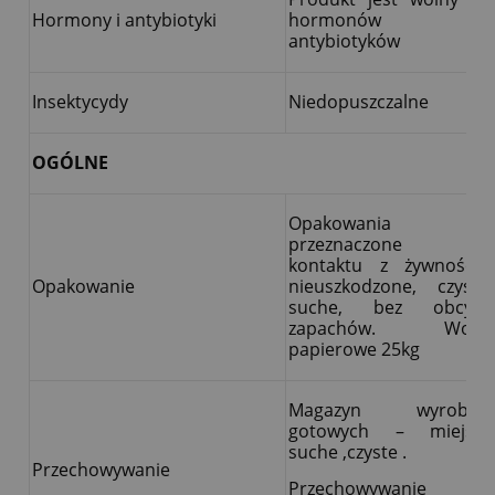
Hormony i antybiotyki
hormonów i
antybiotyków
Insektycydy
Niedopuszczalne
OGÓLNE
Opakowania
przeznaczone do
kontaktu z żywnością,
Opakowanie
nieuszkodzone, czyste,
suche, bez obcych
zapachów. Worki
papierowe 25kg
Magazyn wyrobów
gotowych – miejsce
suche ,czyste .
Przechowywanie
Przechowywanie ,