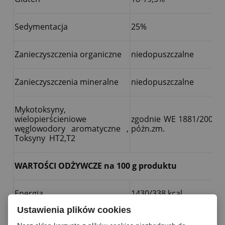
Sedymentacja
25%
Zanieczyszczenia organiczne
niedopuszczalne
Zanieczyszczenia mineralne
niedopuszczalne
Mykotoksyny,
wielopierścieniowe
zgodnie WE 1881/2006 z
węglowodory aromatyczne ,
póżn.zm.
Toksyny HT2,T2
WARTOŚCI ODŻYWCZE na 100 g produktu
Energia
1430/338 kcal
Ustawienia plików cookies
Tłuszcze
1,8g