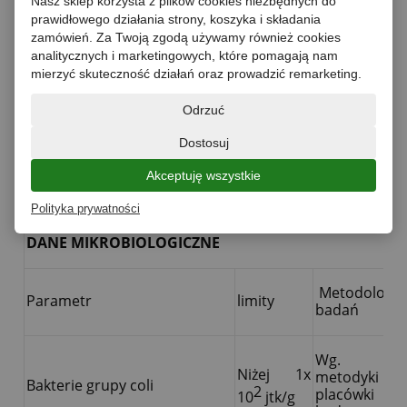
Nasz sklep korzysta z plików cookies niezbędnych do
prawidłowego działania strony, koszyka i składania
zamówień. Za Twoją zgodą używamy również cookies
Węglowodany
73,8g
analitycznych i marketingowych, które pomagają nam
mierzyć skuteczność działań oraz prowadzić remarketing.
Błonnik
5,6g
Odrzuć
Białka
9,6g
Dostosuj
Akceptuję wszystkie
Sód
0,004g
Polityka prywatności
DANE MIKROBIOLOGICZNE
Metodologia
Parametr
limity
badań
Wg.
Niżej 1x
metodyki
Bakterie grupy coli
2
placówki
10
jtk/g