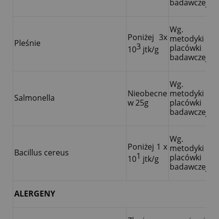
badawczej
Wg.
Poniżej 3x
metodyki
Pleśnie
3
placówki
10
jtk/g
badawczej
Wg.
Nieobecne
metodyki
Salmonella
w 25g
placówki
badawczej
Wg.
Poniżej 1 x
metodyki
Bacillus cereus
1
placówki
10
jtk/g
badawczej
ALERGENY