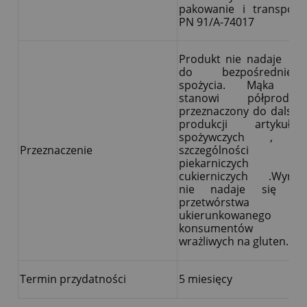
pakowanie i transport
PN 91/A-74017
Produkt nie nadaje się
do bezpośredniego
spożycia. Mąka ta
stanowi półprodukt
przeznaczony do dalszej
produkcji artykułów
spożywczych , w
Przeznaczenie
szczególności
piekarniczych i
cukierniczych .Wyrób
nie nadaje się do
przetwórstwa
ukierunkowanego na
konsumentów
wrażliwych na gluten.
Termin przydatności
5 miesięcy