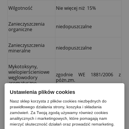
Wilgotność
Nie więcej niż 15%
Zanieczyszczenia
niedopuszczalne
organiczne
Zanieczyszczenia
niedopuszczalne
mineralne
Mykotoksyny,
wielopierścieniowe
zgodnie WE 1881/2006 z
węglowodory
póżn.zm.
aromatyczne ,
Toksyny HT2,T2
Ustawienia plików cookies
Nasz sklep korzysta z plików cookies niezbędnych do
WARTOŚCI ODŻYWCZE na 100 g produktu
prawidłowego działania strony, koszyka i składania
zamówień. Za Twoją zgodą używamy również cookies
analitycznych i marketingowych, które pomagają nam
Energia
1430/338 kcal
mierzyć skuteczność działań oraz prowadzić remarketing.