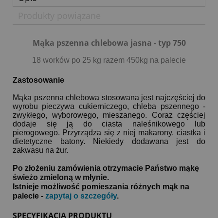
Produkty powiązane
Mąka pszenna chlebowa jasna - typ 750
18 worków po 25 kg razem 450kg na palecie
Zastosowanie
Mąka pszenna chlebowa stosowana jest najczęściej do
wyrobu pieczywa cukierniczego, chleba pszennego -
zwykłego, wyborowego, mieszanego. Coraz częściej
dodaje się ją do ciasta naleśnikowego lub
pierogowego. Przyrządza się z niej makarony, ciastka i
dietetyczne batony. Niekiedy dodawana jest do
zakwasu na żur.
Po złożeniu zamówienia otrzymacie Państwo mąkę
świeżo zmieloną w młynie.
Istnieje możliwość pomieszania różnych mąk na
palecie -
zapytaj o szczegóły
.
SPECYFIKACJA PRODUKTU