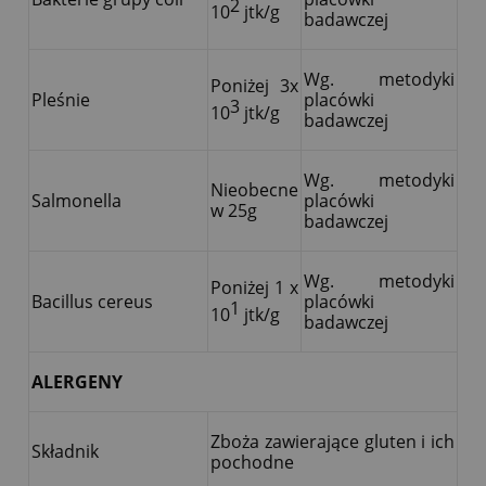
2
10
jtk/g
badawczej
Wg. metodyki
Poniżej 3x
Pleśnie
placówki
3
10
jtk/g
badawczej
Wg. metodyki
Nieobecne
Salmonella
placówki
w 25g
badawczej
Wg. metodyki
Poniżej 1 x
Bacillus cereus
placówki
1
10
jtk/g
badawczej
ALERGENY
Zboża zawierające gluten i ich
Składnik
pochodne