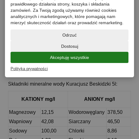
prawidłowego działania strony, koszyka i składania
Opis
zamówień. Za Twoją zgodą używamy również cookies
analitycznych i marketingowych, które pomagają nam
Dane techniczne
mierzyć skuteczność działań oraz prowadzić remarketing.
Produkty powiązane
Odrzuć
Stopień gazowania: niegazowana
Dostosuj
Rodzaj wody: źródlana
Akceptuję wszystkie
Polityka prywatności
Składniki mineralne wody Kuracjusz Beskidzki 5l:
KATIONY mg/l
ANIONY mg/l
Magnezowy
12,15
Wodorowęglany
378,50
Wapniowy
42,08
Siarczany
46,50
Sodowy
100,00
Chlorki
8,86