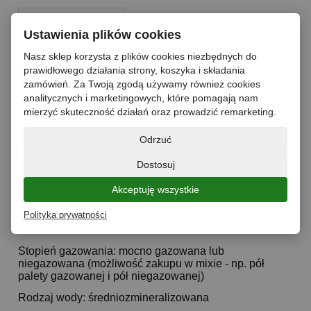
Ustawienia plików cookies
Nasz sklep korzysta z plików cookies niezbędnych do
paleta
prawidłowego działania strony, koszyka i składania
zamówień. Za Twoją zgodą używamy również cookies
do koszyka
analitycznych i marketingowych, które pomagają nam
*
- Pole wymagane
dodaj do przechowalni
mierzyć skuteczność działań oraz prowadzić remarketing.
Odrzuć
zapytaj o produkt
poleć znajomemu
Dostosuj
Opis
Akceptuję wszystkie
Dane techniczne
Polityka prywatności
Stopień gazowania: mocno gazowana lub
niegazowana (możliwość zakupu w mixie - np. pół
palety gazowanej i pół niegazowanej)
Rodzaj wody: średniozmineralizowana