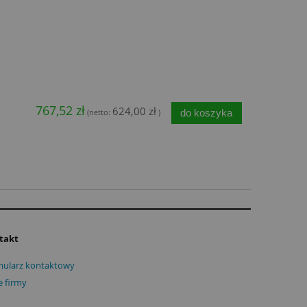
767,52 zł
624,00 zł
do koszyka
(netto:
)
takt
ularz kontaktowy
 firmy