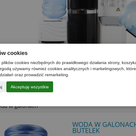
ków cookies
 plików cookies niezbędnych do prawidłowego działania strony, koszyka
zgodą używamy również cookies analitycznych i marketingowych, któ
działań oraz prowadzić remarketing.
cie poza wodą w galonach mamy różne urządzenia (dystrybutory s
ręczne) i cały serwis. Zapraszamy do kontaktu w 
uj
Akceptuję wszystkie
oda w galonach
WODA W GALONACH 
BUTELEK