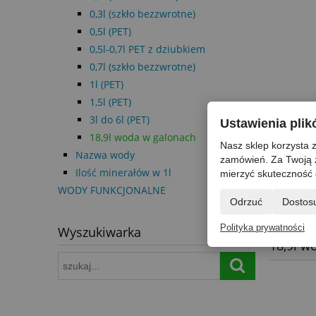
0,3l (szkło bezzwrotne)
0,5l (PET)
0,5l-0,7l PET z dziubkiem
0,7l (szkło bezzwrotne)
1l (PET)
1,5l (PET)
3l do 6l (PET)
Ustawienia pli
18,9l woda w galonach
Nasz sklep korzysta z
Nazwa wody
zamówień. Za Twoją 
Ilość minerałów w 1l
mierzyć skuteczność 
W ofer
WODY FUNKCJONALNE
Odrzuć
Dostos
Polityka prywatności
Wyszukiwarka
18,9l w