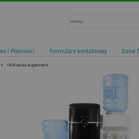
a i Płatności
Formularz kontaktowy
Dane f
»
18,9l woda w galonach