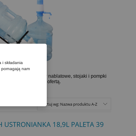
 i składania
re pomagają nam
tojące, dystrybutory nablatowe, stojaki i pompki
celu zapoznania się z ofertą.
Sortuj wg:
Nazwa produktu A-Z
USTRONIANKA 18,9L PALETA 39