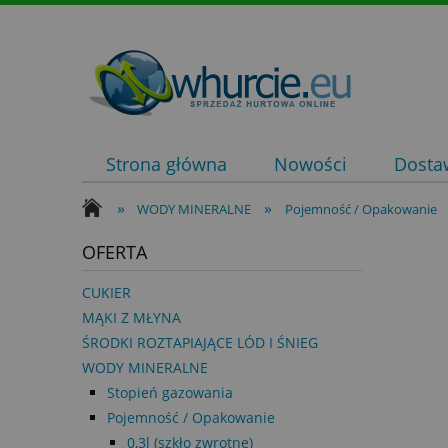
Strona główna
Nowości
Dostaw
»
»
WODY MINERALNE
Pojemność / Opakowanie
OFERTA
CUKIER
MĄKI Z MŁYNA
ŚRODKI ROZTAPIAJĄCE LÓD I ŚNIEG
WODY MINERALNE
Stopień gazowania
Pojemność / Opakowanie
0,3l (szkło zwrotne)