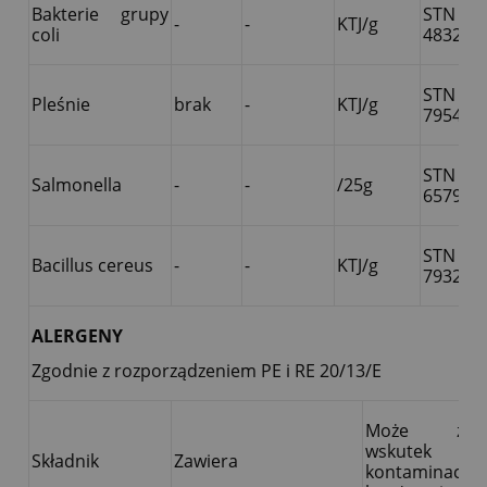
Bakterie grupy
STN 
-
-
KTJ/g
coli
4832
STN 
Pleśnie
brak
-
KTJ/g
7954
STN EN
Salmonella
-
-
/25g
6579
STN EN
Bacillus cereus
-
-
KTJ/g
7932
ALERGENY
Zgodnie z rozporządzeniem PE i RE 20/13/E
Może zawi
wskutek
Składnik
Zawiera
kontaminacji