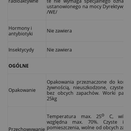
radioaktywne
te nie wymaga specjalnego oznako
ustanowionego na mocy Dyrektywy 1
/WE/
Hormony i
Nie zawiera
antybiotyki
Insektycydy
Nie zawiera
OGÓLNE
Opakowania przeznaczone do konta
żywnością, nieuszkodzone, czyste, s
Opakowanie
bez obcych zapachów. Worki papi
25kg
o
Temperatura max. 25
C, wilgot
względna max. 70%. Czyste i s
pomieszczenia, wolne od obcych zap
Przechowywanie