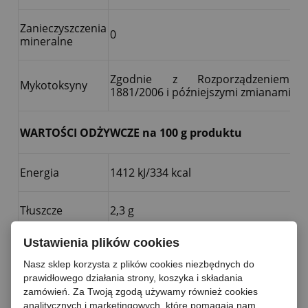
Zanieczyszczenia
0
mineralne
Zgodnie z Rozporządzeniem 
Mykotoksyny
1881/2006 i późniejszymi zmianami
WARTOŚCI ODŻYWCZE na 100 g produktu
Energia
1412 kJ/334 kcal
Tłuszcze
2,3 g
Ustawienia plików cookies
w tym:
Nasycone Kwasy
0,5g
Nasz sklep korzysta z plików cookies niezbędnych do
tłuszczowe
prawidłowego działania strony, koszyka i składania
zamówień. Za Twoją zgodą używamy również cookies
analitycznych i marketingowych, które pomagają nam